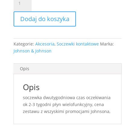
Zestaw
płyn
Dodaj do koszyka
opti
free
355ml
2
Kategorie:
Akcesoria
,
Soczewki kontaktowe
Marka:
pakiety
Johnson & Johnson
soczewek
Ac
Oasys
Opis
Opis
soczewka dwutygodniowa czas oczekiwania
ok 2-3 tygodni płyn wielofunkcyjny, cena
zestawu z wszyskimi promocjami Johnsona,