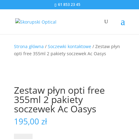
61 853 23 45
Strona główna
/
Soczewki kontaktowe
/ Zestaw płyn
opti free 355ml 2 pakiety soczewek Ac Oasys
Zestaw płyn opti free
355ml 2 pakiety
soczewek Ac Oasys
195,00
zł
ilość