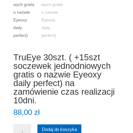
TruEye 30szt. ( +15szt
soczewek jednodniowych
gratis o nazwie Eyeoxy
daily perfect) na
zamówienie czas realizacji
10dni.
88,00
zł
ilość
Dodaj do koszyka