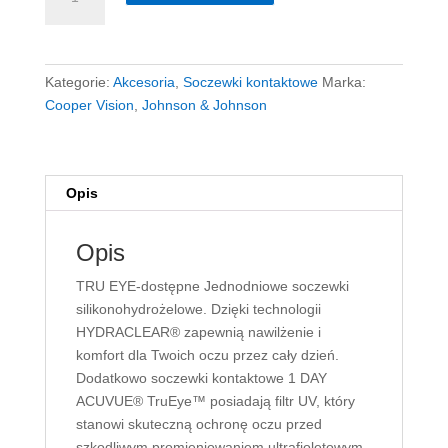
TruEye
30szt.
(
+15szt
Kategorie:
Akcesoria
,
Soczewki kontaktowe
Marka:
soczewek
Cooper Vision
,
Johnson & Johnson
jednodniowych
gratis
o
nazwie
Opis
Eyeoxy
daily
Opis
perfect)
na
TRU EYE-dostępne Jednodniowe soczewki
zamówienie
silikonohydrożelowe. Dzięki technologii
czas
HYDRACLEAR® zapewnią nawilżenie i
realizacji
komfort dla Twoich oczu przez cały dzień.
10dni.
Dodatkowo soczewki kontaktowe 1 DAY
ACUVUE® TruEye™ posiadają filtr UV, który
stanowi skuteczną ochronę oczu przed
szkodliwym promieniowaniem ultrafioletowym.