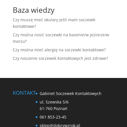
Baza wiedzy
Czy muszę mieć okulary jeśli mam soczewki
kontaktowe?
Czy można nosić soczewki na basenie/w jeziorze/w
morzu?
Czy można mieć alergię na soczewki kontaktowe?
Czy noszenie soczewek kontaktowych jest zdrowe?
KONTAKT
Gabinet Soczewek Kontaktowych
ul. Szewska 5/6
61-760 Poznań
061 853-23-45
sklep@dobrywzrok.pl