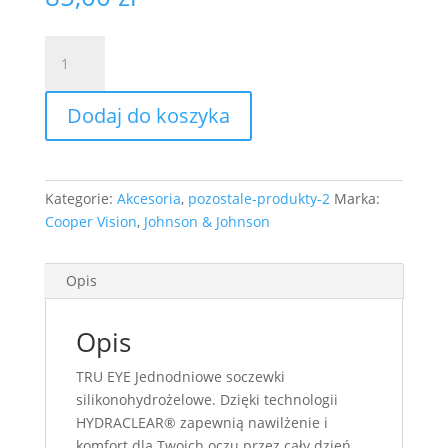
ilość
Tru
Eye
Dodaj do koszyka
30szt.+15szt.
soczewek
jednodniowych
o
Kategorie:
Akcesoria
,
pozostale-produkty-2
Marka:
nazwie
Cooper Vision
,
Johnson & Johnson
eyeoxy
daily
perfect
Opis
gratis
Opis
TRU EYE Jednodniowe soczewki
silikonohydrożelowe. Dzięki technologii
HYDRACLEAR® zapewnią nawilżenie i
komfort dla Twoich oczu przez cały dzień.