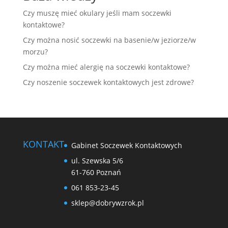
Czy muszę mieć okulary jeśli mam soczewki
kontaktowe?
Czy można nosić soczewki na basenie/w jeziorze/w
morzu?
Czy można mieć alergię na soczewki kontaktowe?
Czy noszenie soczewek kontaktowych jest zdrowe?
KONTAKT
Gabinet Soczewek Kontaktowych
ul. Szewska 5/6
61-760 Poznań
061 853-23-45
sklep@dobrywzrok.pl