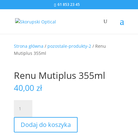
61 853 23 45
Strona główna
/
pozostale-produkty-2
/ Renu
Mutiplus 355ml
Renu Mutiplus 355ml
40,00
zł
ilość
Renu
Mutiplus
Dodaj do koszyka
355ml