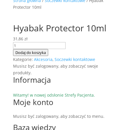
Strona główna
/
Soczewki kontaktowe
/ Hyabak
Protector 10ml
Hyabak Protector 10ml
31,86
zł
ilość
Hyabak
Dodaj do koszyka
Protector
Kategorie:
Akcesoria
,
Soczewki kontaktowe
10ml
Musisz być zalogowany, aby zobaczyć swoje
produkty.
Informacja
Witamy! w nowej odsłonie Strefy Pacjenta.
Moje konto
Musisz być zalogowany, aby zobaczyć to menu.
Baza wiedzy