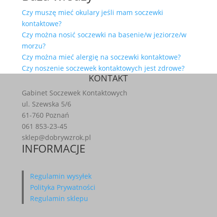
Czy muszę mieć okulary jeśli mam soczewki
kontaktowe?
Czy można nosić soczewki na basenie/w jeziorze/w
morzu?
Czy można mieć alergię na soczewki kontaktowe?
Czy noszenie soczewek kontaktowych jest zdrowe?
KONTAKT
Gabinet Soczewek Kontaktowych
ul. Szewska 5/6
61-760 Poznań
061 853-23-45
sklep@dobrywzrok.pl
INFORMACJE
Regulamin wysyłek
Polityka Prywatności
Regulamin sklepu