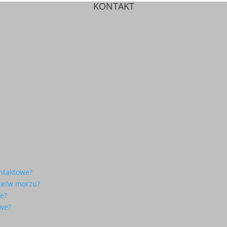
KONTAKT
ontaktowe?
rze/w morzu?
we?
owe?