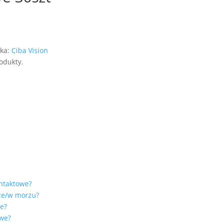
ka:
Ciba Vision
odukty.
.
ontaktowe?
rze/w morzu?
we?
owe?