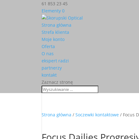
61 853 23 45
Elementy 0
Strona główna
Strefa klienta
Moje konto
Oferta
O nas
ekspert radzi
partnerzy
kontakt
Zaznacz stronę
Strona główna
/
Soczewki kontaktowe
/ Focus D
Focus Dailies Progresi