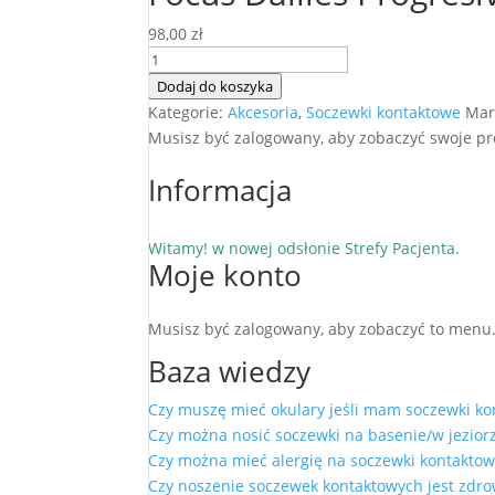
98,00
zł
ilość
Focus
Dodaj do koszyka
Dailies
Kategorie:
Akcesoria
,
Soczewki kontaktowe
Mar
Progresive
Musisz być zalogowany, aby zobaczyć swoje pr
30szt
Informacja
Witamy! w nowej odsłonie Strefy Pacjenta.
Moje konto
Musisz być zalogowany, aby zobaczyć to menu
Baza wiedzy
Czy muszę mieć okulary jeśli mam soczewki k
Czy można nosić soczewki na basenie/w jezio
Czy można mieć alergię na soczewki kontakto
Czy noszenie soczewek kontaktowych jest zdr