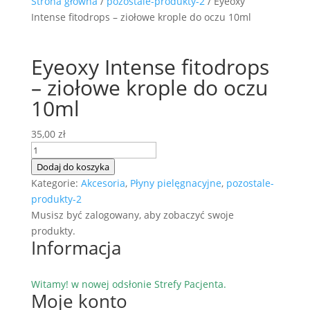
Strona główna
/
pozostale-produkty-2
/ Eyeoxy
Intense fitodrops – ziołowe krople do oczu 10ml
Eyeoxy Intense fitodrops
– ziołowe krople do oczu
10ml
35,00
zł
ilość
Eyeoxy
Dodaj do koszyka
Intense
Kategorie:
Akcesoria
,
Płyny pielęgnacyjne
,
pozostale-
fitodrops
produkty-2
-
Musisz być zalogowany, aby zobaczyć swoje
ziołowe
produkty.
Informacja
krople
do
oczu
Witamy! w nowej odsłonie Strefy Pacjenta.
10ml
Moje konto