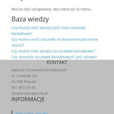
Musisz być zalogowany, aby zobaczyć to menu.
Baza wiedzy
Czy muszę mieć okulary jeśli mam soczewki
kontaktowe?
Czy można nosić soczewki na basenie/w jeziorze/w
morzu?
Czy można mieć alergię na soczewki kontaktowe?
Czy noszenie soczewek kontaktowych jest zdrowe?
KONTAKT
Gabinet Soczewek Kontaktowych
ul. Szewska 5/6
61-760 Poznań
061 853-23-45
sklep@dobrywzrok.pl
INFORMACJE
Regulamin wysyłek