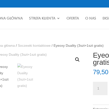
ona główna
Strefa klienta
Oferta
O nas
eks
na główna
/
Soczewki kontaktowe
/ Eyeoxy Duality (3szt+1szt gratis)
Eyeo
grati
79,5
ilość
Eyeoxy
Duality
(3szt+1szt
gratis)