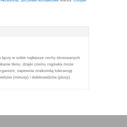
:
Akcesoria
,
Soczewki kontaktowe
Marka:
Cooper
b łączy w sobie najlepsze cechy stosowanych
ikanie tlenu, dzięki czemu rogówka może
rganizm, zapewnia znakomitą tolerancję
widzów (minusy) i dalekowidzów (plusy).