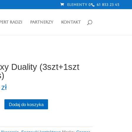
Elementy 0
61 853 23 45
pert radzi
partnerzy
kontakt
xy Duality (3szt+1szt
s)
0
zł
Dodaj do koszyka