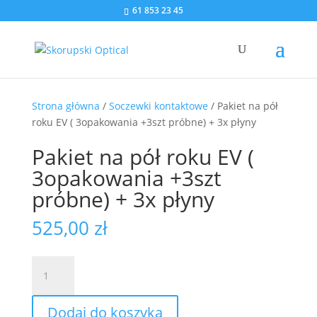
61 853 23 45
Strona główna
/
Soczewki kontaktowe
/ Pakiet na pół
roku EV ( 3opakowania +3szt próbne) + 3x płyny
Pakiet na pół roku EV (
3opakowania +3szt
próbne) + 3x płyny
525,00
zł
ilość
Pakiet
na
Dodaj do koszyka
pół