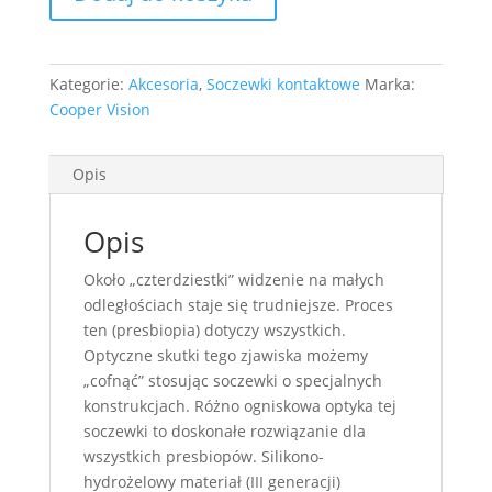
roku
EV
(
Kategorie:
Akcesoria
,
Soczewki kontaktowe
Marka:
3opakowania
Cooper Vision
+3szt
próbne)
+
Opis
3x
płyny
Opis
Około „czterdziestki” widzenie na małych
odległościach staje się trudniejsze. Proces
ten (presbiopia) dotyczy wszystkich.
Optyczne skutki tego zjawiska możemy
„cofnąć” stosując soczewki o specjalnych
konstrukcjach. Różno ogniskowa optyka tej
soczewki to doskonałe rozwiązanie dla
wszystkich presbiopów. Silikono-
hydrożelowy materiał (III generacji)