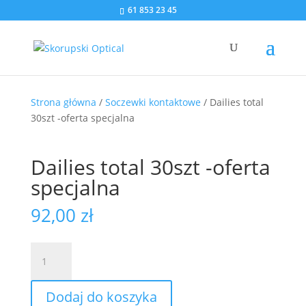
61 853 23 45
Strona główna
/
Soczewki kontaktowe
/ Dailies total
30szt -oferta specjalna
Dailies total 30szt -oferta
specjalna
92,00
zł
ilość
Dailies
total
Dodaj do koszyka
30szt