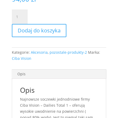
ilość
Dailies
Total
Dodaj do koszyka
30szt
+
5
szt
Kategorie:
Akcesoria
,
pozostale-produkty-2
Marka:
gratis
Ciba Vision
na
zamówienie
czas
Opis
realizacji
7
Opis
dni
robocze
Najnowsze soczewki jednodniowe firmy
Ciba Vision – Dailies Total 1 – oferują
wysokie uwodnienie na powierzchni (
ponad 80% wody). Jest to niemal taki sam