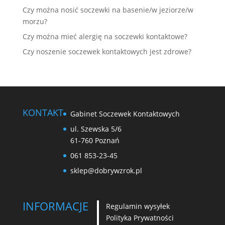
Czy można nosić soczewki na basenie/w jeziorze/w
morzu?
Czy można mieć alergię na soczewki kontaktowe?
Czy noszenie soczewek kontaktowych jest zdrowe?
KONTAKT
Gabinet Soczewek Kontaktowych
ul. Szewska 5/6
61-760 Poznań
061 853-23-45
sklep@dobrywzrok.pl
INFORMACJE
Regulamin wysyłek
Polityka Prywatności