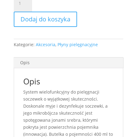
Clear
Care
Dodaj do koszyka
50
ml
-
płyn
Kategorie:
Akcesoria
,
Płyny pielęgnacyjne
niedostęny
do
końca
Opis
sierpnia
2026
Opis
System wielofunkcyjny do pielęgnacji
soczewek o wyjątkowej skuteczności.
Doskonale myje i dezynfekuje soczewki, a
jego mikrobójcza skuteczność jest
spotęgowana jonami srebra, którymi
pokryta jest powierzchnia pojemnika
(innowacja). Butelka o pojemności 400 ml to