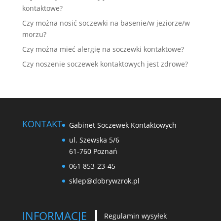
kontaktowe?
Czy można nosić soczewki na basenie/w jeziorze/w
morzu?
Czy można mieć alergię na soczewki kontaktowe?
Czy noszenie soczewek kontaktowych jest zdrowe?
KONTAKT
Gabinet Soczewek Kontaktowych
ul. Szewska 5/6
61-760 Poznań
061 853-23-45
sklep@dobrywzrok.pl
INFORMACJE
Regulamin wysyłek