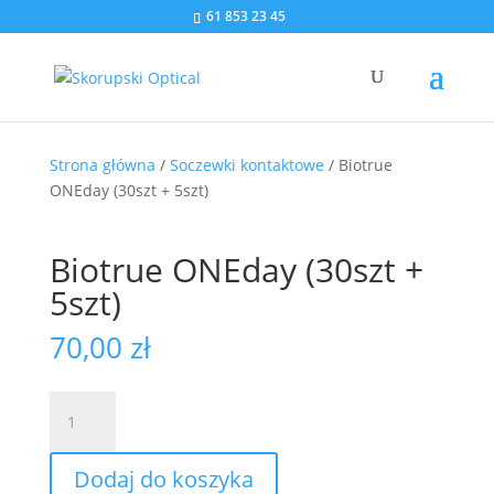
61 853 23 45
Strona główna
/
Soczewki kontaktowe
/ Biotrue
ONEday (30szt + 5szt)
Biotrue ONEday (30szt +
5szt)
70,00
zł
ilość
Biotrue
ONEday
Dodaj do koszyka
(30szt