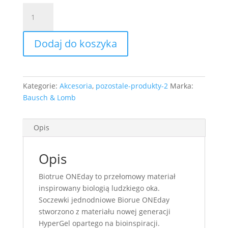
ilość
Biotrue
ONEday
Dodaj do koszyka
(30szt
+
5szt)
na
Kategorie:
Akcesoria
,
pozostale-produkty-2
Marka:
zamówienie
Bausch & Lomb
czas
realizacji
7
Opis
dni
robocze
Opis
Biotrue ONEday to przełomowy materiał
inspirowany biologią ludzkiego oka.
Soczewki jednodniowe Biorue ONEday
stworzono z materiału nowej generacji
HyperGel opartego na bioinspiracji.