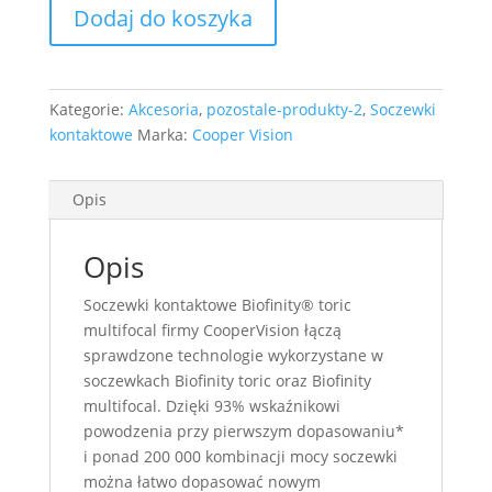
Dodaj do koszyka
Multifocal
3pak.
czas
oczekiwania
Kategorie:
Akcesoria
,
pozostale-produkty-2
,
Soczewki
4-
kontaktowe
Marka:
Cooper Vision
8tyg.
Opis
Opis
Soczewki kontaktowe Biofinity® toric
multifocal firmy CooperVision łączą
sprawdzone technologie wykorzystane w
soczewkach Biofinity toric oraz Biofinity
multifocal. Dzięki 93% wskaźnikowi
powodzenia przy pierwszym dopasowaniu*
i ponad 200 000 kombinacji mocy soczewki
można łatwo dopasować nowym