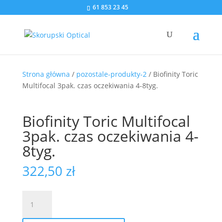
61 853 23 45
Strona główna
/
pozostale-produkty-2
/ Biofinity Toric
Multifocal 3pak. czas oczekiwania 4-8tyg.
Biofinity Toric Multifocal
3pak. czas oczekiwania 4-
8tyg.
322,50
zł
ilość
Biofinity
Toric