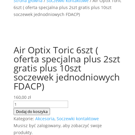
Strona główna
/
Soczewki kontaktowe
/ Air Optix Toric
6szt ( oferta specjalna plus 2szt gratis plus 10szt
soczewek jednodniowych FDACP)
Air Optix Toric 6szt (
oferta specjalna plus 2szt
gratis plus 10szt
soczewek jednodniowych
FDACP)
160,00
zł
ilość
Air
Dodaj do koszyka
Optix
Kategorie:
Akcesoria
,
Soczewki kontaktowe
Toric
Musisz być zalogowany, aby zobaczyć swoje
6szt
produkty.