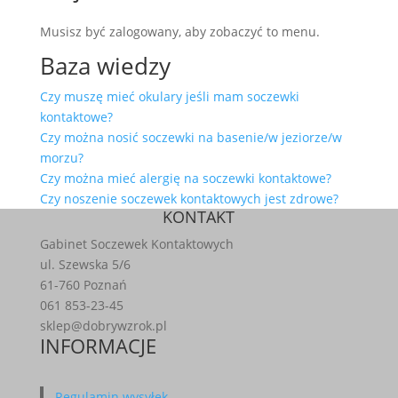
Musisz być zalogowany, aby zobaczyć to menu.
Baza wiedzy
Czy muszę mieć okulary jeśli mam soczewki
kontaktowe?
Czy można nosić soczewki na basenie/w jeziorze/w
morzu?
Czy można mieć alergię na soczewki kontaktowe?
Czy noszenie soczewek kontaktowych jest zdrowe?
KONTAKT
Gabinet Soczewek Kontaktowych
ul. Szewska 5/6
61-760 Poznań
061 853-23-45
sklep@dobrywzrok.pl
INFORMACJE
Regulamin wysyłek