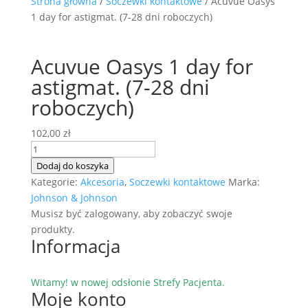
Strona główna
/
Soczewki kontaktowe
/ Acuvue Oasys
1 day for astigmat. (7-28 dni roboczych)
Acuvue Oasys 1 day for
astigmat. (7-28 dni
roboczych)
102,00
zł
ilość
Acuvue
Dodaj do koszyka
Oasys
Kategorie:
Akcesoria
,
Soczewki kontaktowe
Marka:
1
Johnson & Johnson
day
Musisz być zalogowany, aby zobaczyć swoje
for
produkty.
Informacja
astigmat.
(7-
28
Witamy! w nowej odsłonie Strefy Pacjenta.
dni
Moje konto
roboczych)