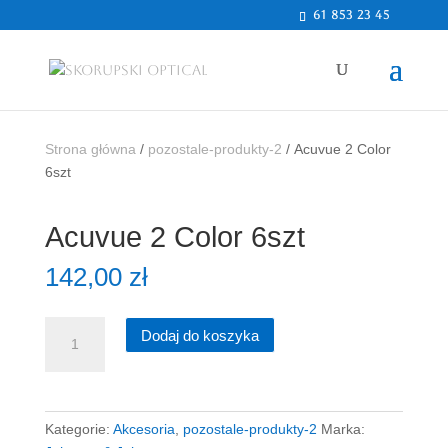
61 853 23 45
Strona główna
/
pozostale-produkty-2
/ Acuvue 2 Color
6szt
Acuvue 2 Color 6szt
142,00
zł
ilość
Dodaj do koszyka
Acuvue
2
Color
6szt
Kategorie:
Akcesoria
,
pozostale-produkty-2
Marka: