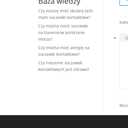
Baza wiedzy
spec
Czy muszę mieć okulary jeśli
na
mam soczewki kontaktowe?
zam
Kate
czas
Czy można nosić soczewki
reali
na basenie/w jeziorze/w
7
O
morzu?
dni
Czy można mieć alergię na
robo
soczewki kontaktowe?
Czy noszenie soczewek
kontaktowych jest zdrowe?
Musi