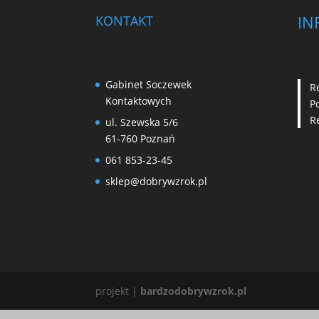
IN
KONTAKT
Gabinet Soczewek
R
Kontaktowych
P
R
ul. Szewska 5/6
61-760 Poznań
061 853-23-45
sklep@dobrywzrok.pl
projekt |
bardzodobrywzrok.pl