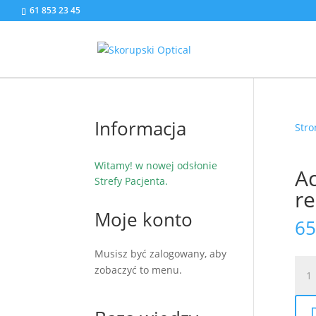
61 853 23 45
Informacja
Stro
Witamy! w nowej odsłonie
Ac
Strefy Pacjenta.
re
Moje konto
65
Musisz być zalogowany, aby
ilość
zobaczyć to menu.
Ac
Adv
ofer