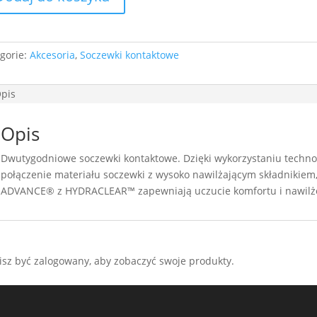
jalna
ówienie
gorie:
Akcesoria
,
Soczewki kontaktowe
zacji
pis
cze
Opis
Dwutygodniowe soczewki kontaktowe. Dzięki wykorzystaniu techno
połączenie materiału soczewki z wysoko nawilżającym składnikie
ADVANCE® z HYDRACLEAR™ zapewniają uczucie komfortu i nawilżen
sz być zalogowany, aby zobaczyć swoje produkty.