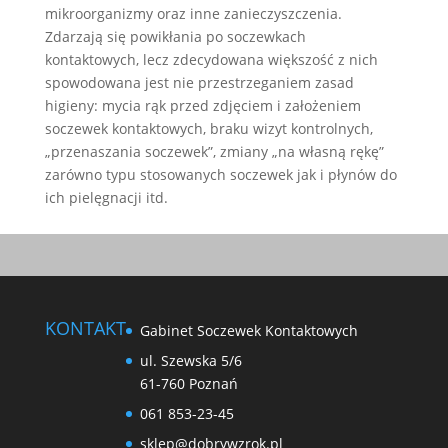
mikroorganizmy oraz inne zanieczyszczenia.
Zdarzają się powikłania po soczewkach
kontaktowych, lecz zdecydowana większość z nich
spowodowana jest nie przestrzeganiem zasad
higieny: mycia rąk przed zdjęciem i założeniem
soczewek kontaktowych, braku wizyt kontrolnych,
„przenaszania soczewek”, zmiany „na własną rękę”
zarówno typu stosowanych soczewek jak i płynów do
ich pielęgnacji itd.
KONTAKT
Gabinet Soczewek Kontaktowych
ul. Szewska 5/6
61-760 Poznań
061 853-23-45
sklep@dobrywzrok.pl