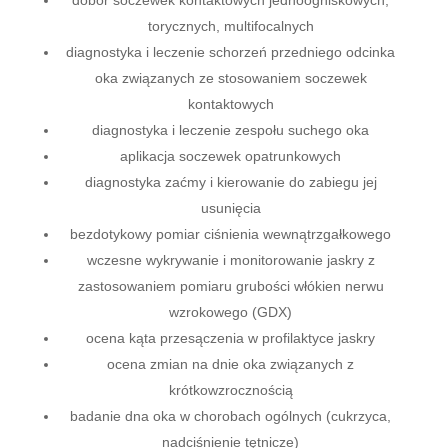
dobór soczewek kontaktowych jednoogniskowych,
torycznych, multifocalnych
diagnostyka i leczenie schorzeń przedniego odcinka
oka związanych ze stosowaniem soczewek
kontaktowych
diagnostyka i leczenie zespołu suchego oka
aplikacja soczewek opatrunkowych
diagnostyka zaćmy i kierowanie do zabiegu jej
usunięcia
bezdotykowy pomiar ciśnienia wewnątrzgałkowego
wczesne wykrywanie i monitorowanie jaskry z
zastosowaniem pomiaru grubości włókien nerwu
wzrokowego (GDX)
ocena kąta przesączenia w profilaktyce jaskry
ocena zmian na dnie oka związanych z
krótkowzrocznością
badanie dna oka w chorobach ogólnych (cukrzyca,
nadciśnienie tętnicze)