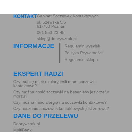
KONTAKT
Gabinet Soczewek Kontaktowych
ul. Szewska 5/6
61-760 Poznań
061 853-23-45
sklep@dobrywzrok.pl
INFORMACJE
Regulamin wysyłek
Polityka Prywatności
Regulamin sklepu
EKSPERT RADZI
Czy muszę mieć okulary jeśli mam soczewki
kontaktowe?
Czy można nosić soczewki na basenie/w jeziorze/w
morzu?
Czy można mieć alergię na soczewki kontaktowe?
Czy noszenie soczewek kontaktowych jest zdrowe?
DANE DO PRZELEWU
Dobrywzrok.pl
MultiBank