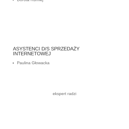
ASYSTENCI D/S SPRZEDAŻY
INTERNETOWEJ
Paulina Głowacka
ekspert radzi
Czy muszę mieć
okulary jeśli mam