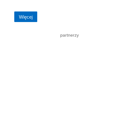
postaci płynów do soczewek kontaktowych...
Więcej
partnerzy